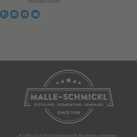
arbeiten kann!
© 1998-2026 DFS Schmickl GesnbR. Alle Rechte vorbehalten.