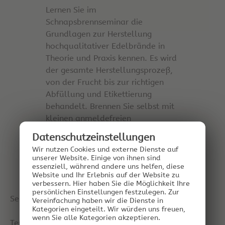
Lernen Sie im
Schnapsbrennseminar die
Grundlagen zur Herstellung
hochqualitativer Edelbrände in
Theorie und Praxis kennen. Es wird
der gesamte Herstellungsprozeß,
von der Frucht bis zur richtigen
Abfüllung und Etikettierung
behandelt. Brennen Sie selbst mit
kleinen anmeldefreien
Destilliergeräten. Degustation von
Datenschutz­einstellungen
Edelbränden und „Angesetzten“.
Wir nutzen Cookies und externe Dienste auf
unserer Website. Einige von ihnen sind
SEMINARPROGRAMM
essenziell, während andere uns helfen, diese
Website und Ihr Erlebnis auf der Website zu
verbessern.
Hier haben Sie die Möglichkeit Ihre
persönlichen Einstellungen festzulegen.
Zur
Seminarleitung:
Dipl.-Ing. Dr. Helge Schmickl
Vereinfachung haben wir die Dienste in
Kategorien eingeteilt. Wir würden uns freuen,
langjähriger Hobbybrenner
wenn Sie alle Kategorien akzeptieren.
Termine:
für aktuelle Termine klicken Sie bitte hier